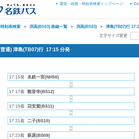
運賃・経路・時刻表検索トップページ
En
・時刻表検索
＞
渕高(BS03) 路線一覧
＞
渕高(BS03)
＞
津島(TB07)行 1
文字サイズ変更
) 津島(TB07)行 17:15 分発
17:15発
名鉄一宮(NH50)
17:17着
観音寺(BS12)
17:19着
苅安賀(BS11)
17:21着
二子(BS10)
17:23着
萩原(BS09)