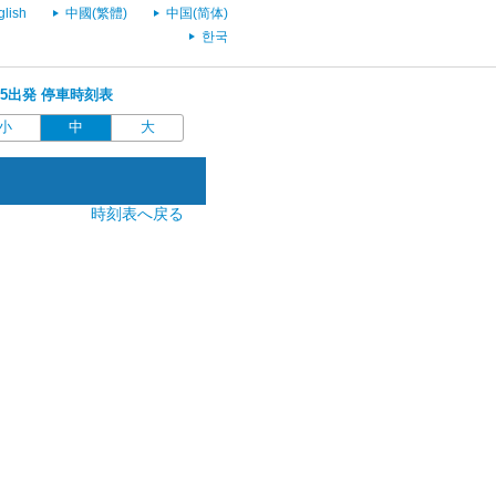
glish
中國(繁體)
中国(简体)
한국
7:15出発 停車時刻表
小
中
大
時刻表へ戻る