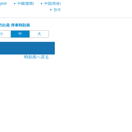
glish
中國(繁體)
中国(简体)
한국
9:45出発 停車時刻表
小
中
大
時刻表へ戻る