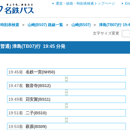
運賃・経路・時刻表検索トップページ
En
・時刻表検索
＞
山崎(BS07) 路線一覧
＞
山崎(BS07)
＞
津島(TB07)行 1
文字サイズ変更
) 津島(TB07)行 19:45 分発
19:45発
名鉄一宮(NH50)
19:47着
観音寺(BS12)
19:49着
苅安賀(BS11)
19:51着
二子(BS10)
19:53着
萩原(BS09)