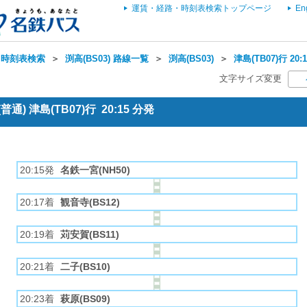
運賃・経路・時刻表検索トップページ
En
・時刻表検索
＞
渕高(BS03) 路線一覧
＞
渕高(BS03)
＞
津島(TB07)行 2
文字サイズ変更
) 津島(TB07)行 20:15 分発
20:15発
名鉄一宮(NH50)
20:17着
観音寺(BS12)
20:19着
苅安賀(BS11)
20:21着
二子(BS10)
20:23着
萩原(BS09)