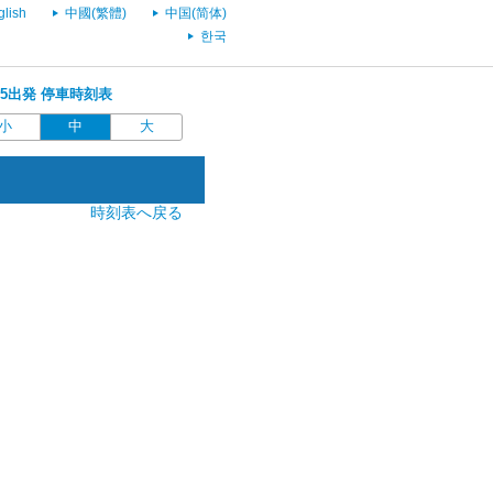
glish
中國(繁體)
中国(简体)
한국
0:15出発 停車時刻表
小
中
大
時刻表へ戻る