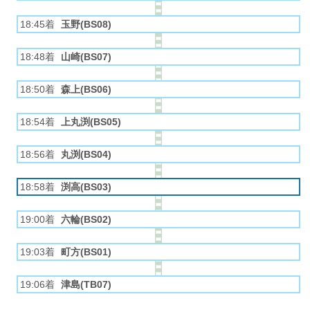
18:45着
玉野(BS08)
18:48着
山崎(BS07)
18:50着
森上(BS06)
18:54着
上丸渕(BS05)
18:56着
丸渕(BS04)
18:58着
渕高(BS03)
19:00着
六輪(BS02)
19:03着
町方(BS01)
19:06着
津島(TB07)