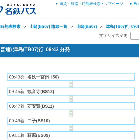
運賃・経路・時刻表検索トップページ
En
・時刻表検索
＞
山崎(BS07) 路線一覧
＞
山崎(BS07)
＞
津島(TB07)行 0
文字サイズ変更
) 津島(TB07)行 09:43 分発
09:43発
名鉄一宮(NH50)
09:45着
観音寺(BS12)
09:47着
苅安賀(BS11)
09:49着
二子(BS10)
09:51着
萩原(BS09)