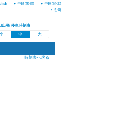
glish
中國(繁體)
中国(简体)
한국
9:43出発 停車時刻表
小
中
大
時刻表へ戻る