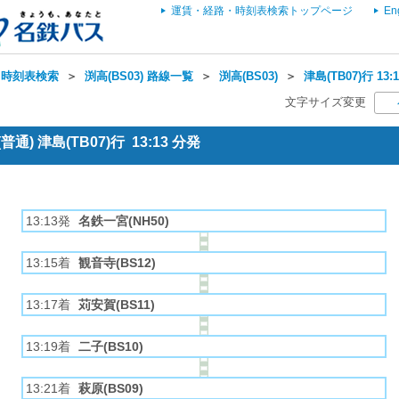
運賃・経路・時刻表検索トップページ
En
・時刻表検索
＞
渕高(BS03) 路線一覧
＞
渕高(BS03)
＞
津島(TB07)行 1
文字サイズ変更
) 津島(TB07)行 13:13 分発
13:13発
名鉄一宮(NH50)
13:15着
観音寺(BS12)
13:17着
苅安賀(BS11)
13:19着
二子(BS10)
13:21着
萩原(BS09)