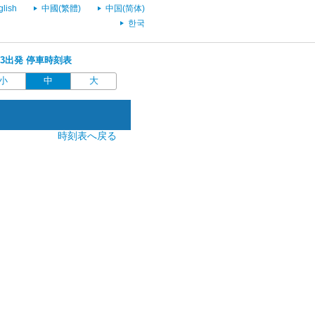
glish
中國(繁體)
中国(简体)
한국
3:13出発 停車時刻表
小
中
大
時刻表へ戻る