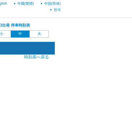
glish
中國(繁體)
中国(简体)
한국
1:43出発 停車時刻表
小
中
大
時刻表へ戻る