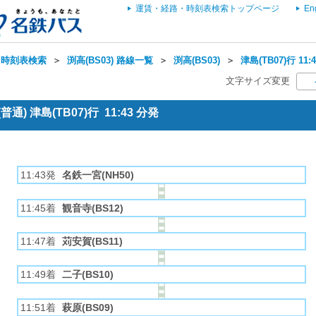
運賃・経路・時刻表検索トップページ
En
・時刻表検索
＞
渕高(BS03) 路線一覧
＞
渕高(BS03)
＞
津島(TB07)行 1
文字サイズ変更
) 津島(TB07)行 11:43 分発
11:43発
名鉄一宮(NH50)
11:45着
観音寺(BS12)
11:47着
苅安賀(BS11)
11:49着
二子(BS10)
11:51着
萩原(BS09)