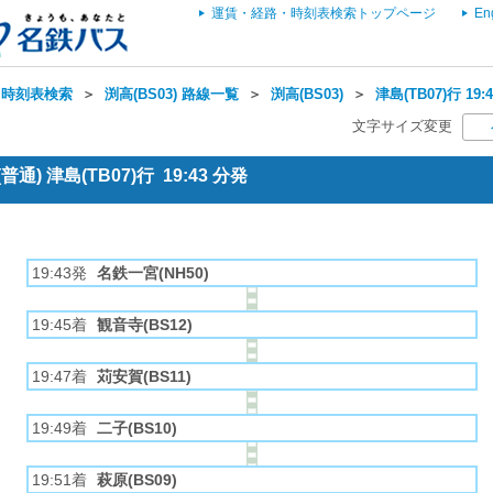
運賃・経路・時刻表検索トップページ
En
・時刻表検索
＞
渕高(BS03) 路線一覧
＞
渕高(BS03)
＞
津島(TB07)行 1
文字サイズ変更
) 津島(TB07)行 19:43 分発
19:43発
名鉄一宮(NH50)
19:45着
観音寺(BS12)
19:47着
苅安賀(BS11)
19:49着
二子(BS10)
19:51着
萩原(BS09)