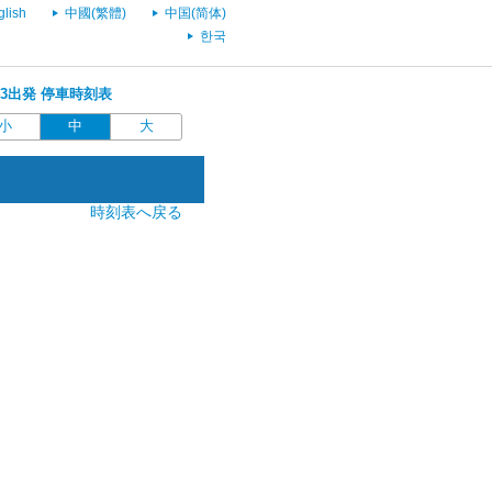
glish
中國(繁體)
中国(简体)
한국
9:43出発 停車時刻表
小
中
大
時刻表へ戻る