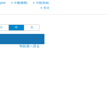
glish
中國(繁體)
中国(简体)
한국
小
中
大
時刻表へ戻る