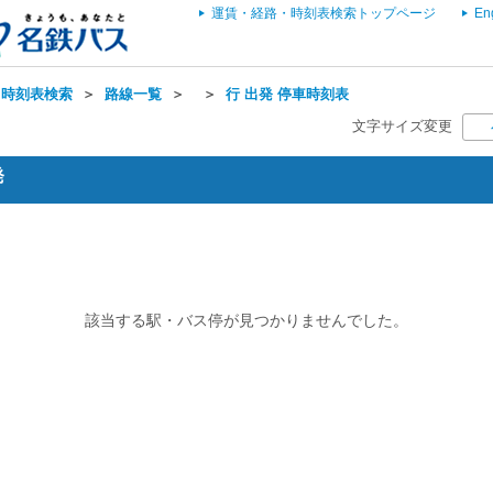
運賃・経路・時刻表検索トップページ
En
・時刻表検索
＞
路線一覧
＞
＞
行 出発 停車時刻表
文字サイズ変更
発
該当する駅・バス停が見つかりませんでした。