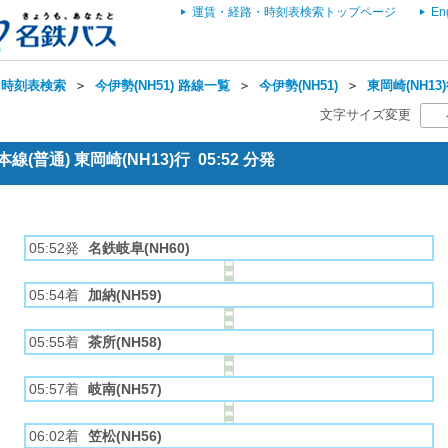
運賃・経路・時刻表検索トップページ
En
・時刻表検索
＞
今伊勢(NH51) 路線一覧
＞
今伊勢(NH51)
＞
東岡崎(NH13
文字サイズ変更
(普通) 東岡崎(NH13)行 05:52 分発
05:52発
名鉄岐阜(NH60)
05:54着
加納(NH59)
05:55着
茶所(NH58)
05:57着
岐南(NH57)
06:02着
笠松(NH56)