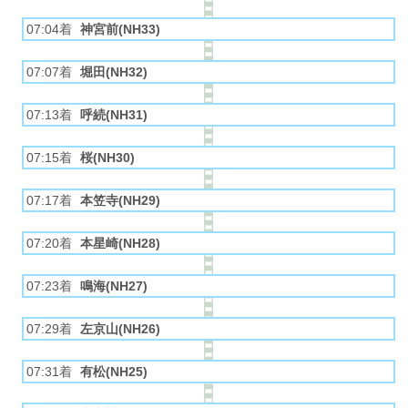
07:04着
神宮前(NH33)
07:07着
堀田(NH32)
07:13着
呼続(NH31)
07:15着
桜(NH30)
07:17着
本笠寺(NH29)
07:20着
本星崎(NH28)
07:23着
鳴海(NH27)
07:29着
左京山(NH26)
07:31着
有松(NH25)