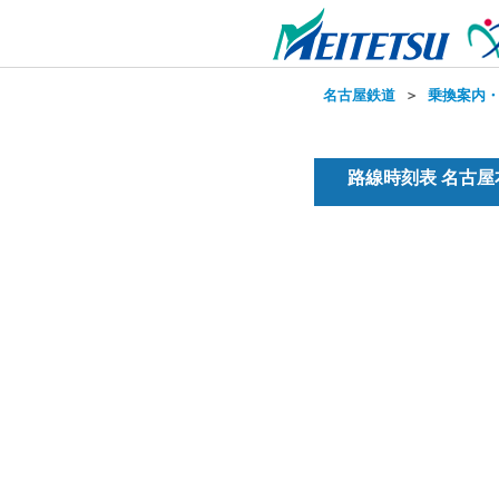
名古屋鉄道
＞
乗換案内
路線時刻表 名古屋本線