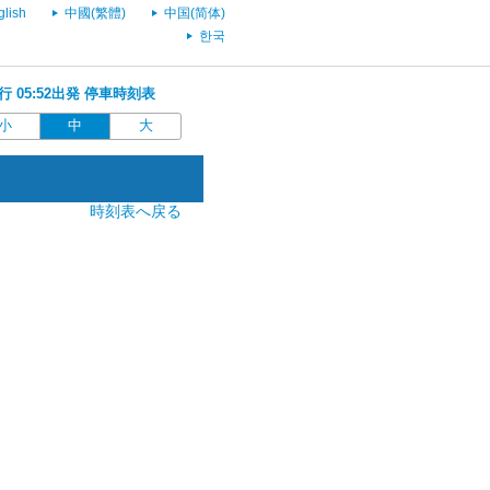
glish
中國(繁體)
中国(简体)
한국
)行 05:52出発 停車時刻表
小
中
大
時刻表へ戻る