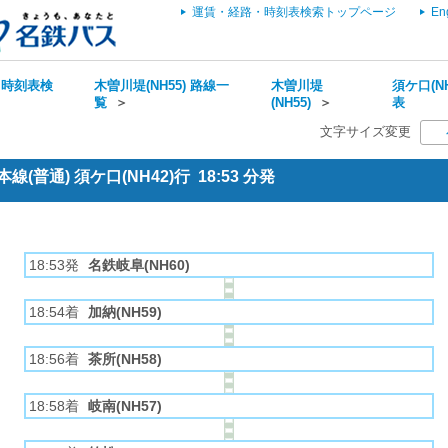
運賃・経路・時刻表検索トップページ
En
・時刻表検
木曽川堤(NH55) 路線一
木曽川堤
須ケ口(NH
覧
＞
(NH55)
＞
表
文字サイズ変更
(普通) 須ケ口(NH42)行 18:53 分発
18:53発
名鉄岐阜(NH60)
18:54着
加納(NH59)
18:56着
茶所(NH58)
18:58着
岐南(NH57)