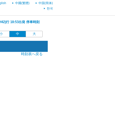
glish
中國(繁體)
中国(简体)
한국
42)行 18:53出発 停車時刻
小
中
大
時刻表へ戻る