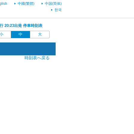
glish
中國(繁體)
中国(简体)
한국
)行 20:23出発 停車時刻表
小
中
大
時刻表へ戻る