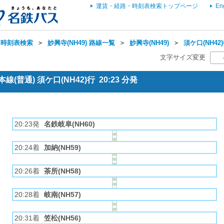
運賃・経路・時刻表検索トップページ
En
・時刻表検索
＞
妙興寺(NH49) 路線一覧
＞
妙興寺(NH49)
＞
須ケ口(NH42
文字サイズ変更
(普通) 須ケ口(NH42)行 20:23 分発
20:23発
名鉄岐阜(NH60)
20:24着
加納(NH59)
20:26着
茶所(NH58)
20:28着
岐南(NH57)
20:31着
笠松(NH56)