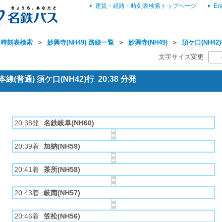
運賃・経路・時刻表検索トップページ
En
・時刻表検索
＞
妙興寺(NH49) 路線一覧
＞
妙興寺(NH49)
＞
須ケ口(NH42
文字サイズ変更
(普通) 須ケ口(NH42)行 20:38 分発
20:38発
名鉄岐阜(NH60)
20:39着
加納(NH59)
20:41着
茶所(NH58)
20:43着
岐南(NH57)
20:46着
笠松(NH56)