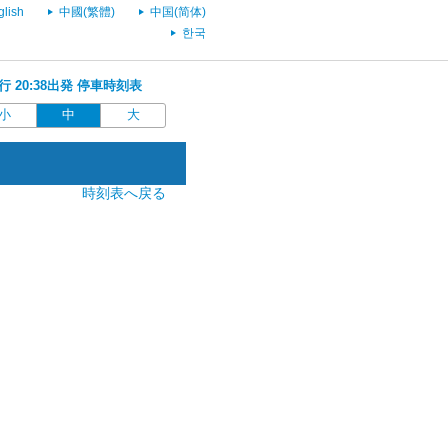
glish
中國(繁體)
中国(简体)
한국
)行 20:38出発 停車時刻表
小
中
大
時刻表へ戻る