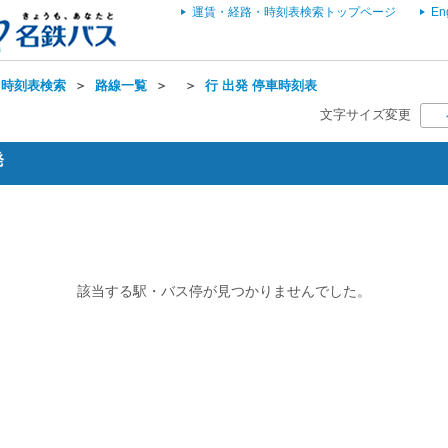
運賃・経路・時刻表検索トップページ
En
・時刻表検索
＞
路線一覧
＞
＞
行 出発 停車時刻表
文字サイズ変更
発
該当する駅・バス停が見つかりませんでした。