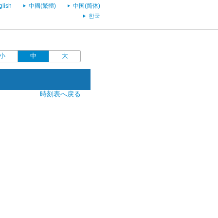
glish
中國(繁體)
中国(简体)
한국
小
中
大
時刻表へ戻る