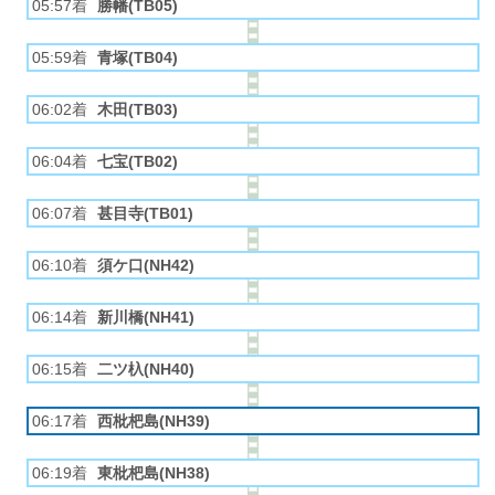
05:57着
勝幡(TB05)
05:59着
青塚(TB04)
06:02着
木田(TB03)
06:04着
七宝(TB02)
06:07着
甚目寺(TB01)
06:10着
須ケ口(NH42)
06:14着
新川橋(NH41)
06:15着
二ツ杁(NH40)
06:17着
西枇杷島(NH39)
06:19着
東枇杷島(NH38)