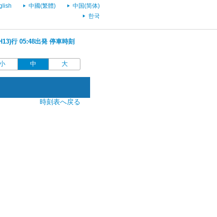
glish
中國(繁體)
中国(简体)
한국
13)行 05:48出発 停車時刻
小
中
大
時刻表へ戻る