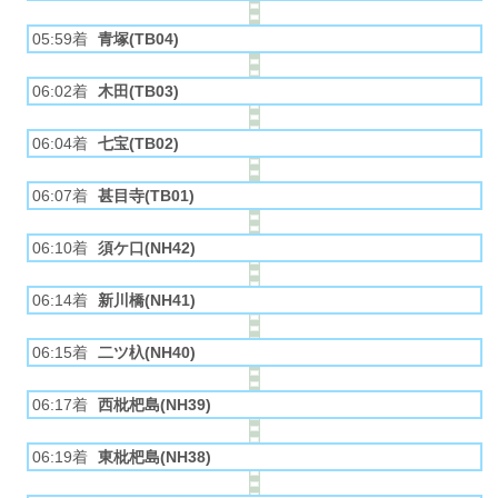
05:59着
青塚(TB04)
06:02着
木田(TB03)
06:04着
七宝(TB02)
06:07着
甚目寺(TB01)
06:10着
須ケ口(NH42)
06:14着
新川橋(NH41)
06:15着
二ツ杁(NH40)
06:17着
西枇杷島(NH39)
06:19着
東枇杷島(NH38)