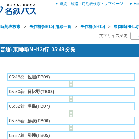
運賃・経路・時刻表検索トップページ
En
・時刻表検索
＞
矢作橋(NH15) 路線一覧
＞
矢作橋(NH15)
＞
東岡崎(NH13
文字サイズ変更
通) 東岡崎(NH13)行 05:48 分発
05:48発
佐屋(TB09)
05:50着
日比野(TB08)
05:52着
津島(TB07)
05:55着
藤浪(TB06)
05:57着
勝幡(TB05)