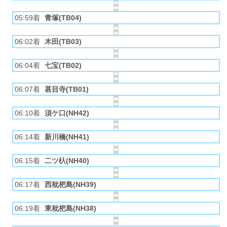
05:59着
青塚(TB04)
06:02着
木田(TB03)
06:04着
七宝(TB02)
06:07着
甚目寺(TB01)
06:10着
須ケ口(NH42)
06:14着
新川橋(NH41)
06:15着
二ツ杁(NH40)
06:17着
西枇杷島(NH39)
06:19着
東枇杷島(NH38)