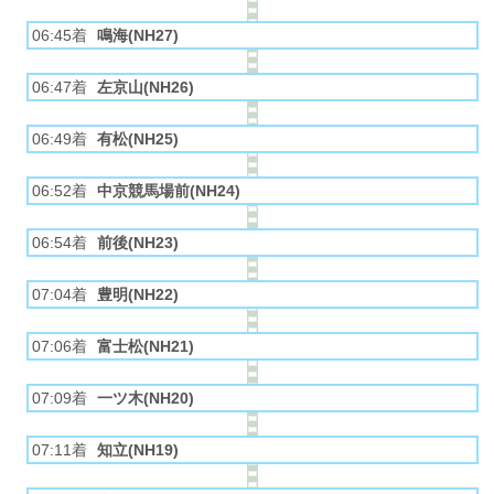
06:45着
鳴海(NH27)
06:47着
左京山(NH26)
06:49着
有松(NH25)
06:52着
中京競馬場前(NH24)
06:54着
前後(NH23)
07:04着
豊明(NH22)
07:06着
富士松(NH21)
07:09着
一ツ木(NH20)
07:11着
知立(NH19)