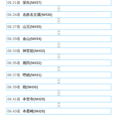
06:21着
栄生(NH37)
06:24着
名鉄名古屋(NH36)
06:27着
山王(NH35)
06:29着
金山(NH34)
06:33着
神宮前(NH33)
06:35着
堀田(NH32)
06:37着
呼続(NH31)
06:39着
桜(NH30)
06:41着
本笠寺(NH29)
06:43着
本星崎(NH28)