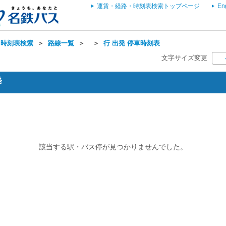
運賃・経路・時刻表検索トップページ
En
・時刻表検索
＞
路線一覧
＞
＞
行 出発 停車時刻表
文字サイズ変更
発
該当する駅・バス停が見つかりませんでした。