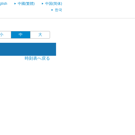
glish
中國(繁體)
中国(简体)
한국
小
中
大
時刻表へ戻る