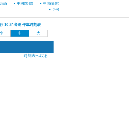
glish
中國(繁體)
中国(简体)
한국
)行 10:24出発 停車時刻表
小
中
大
時刻表へ戻る