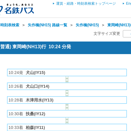
運賃・経路・時刻表検索トップページ
En
・時刻表検索
＞
矢作橋(NH15) 路線一覧
＞
矢作橋(NH15)
＞
東岡崎(NH13
文字サイズ変更
通) 東岡崎(NH13)行 10:24 分発
10:24発
犬山(IY15)
10:26着
犬山口(IY14)
10:28着
木津用水(IY13)
10:30着
扶桑(IY12)
10:33着
柏森(IY11)