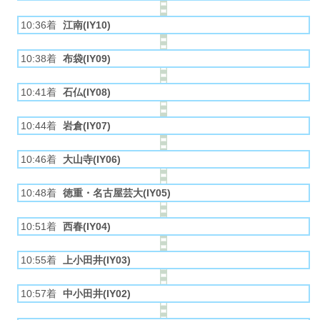
10:36着
江南(IY10)
10:38着
布袋(IY09)
10:41着
石仏(IY08)
10:44着
岩倉(IY07)
10:46着
大山寺(IY06)
10:48着
徳重・名古屋芸大(IY05)
10:51着
西春(IY04)
10:55着
上小田井(IY03)
10:57着
中小田井(IY02)