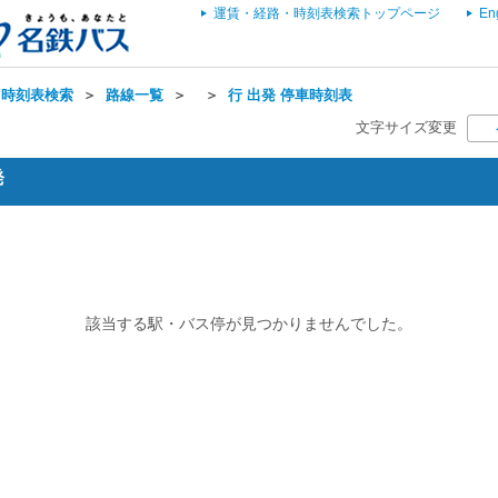
運賃・経路・時刻表検索トップページ
En
・時刻表検索
＞
路線一覧
＞
＞
行 出発 停車時刻表
文字サイズ変更
発
該当する駅・バス停が見つかりませんでした。