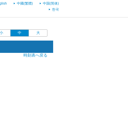
glish
中國(繁體)
中国(简体)
한국
小
中
大
時刻表へ戻る