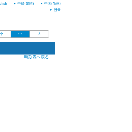
glish
中國(繁體)
中国(简体)
한국
小
中
大
時刻表へ戻る