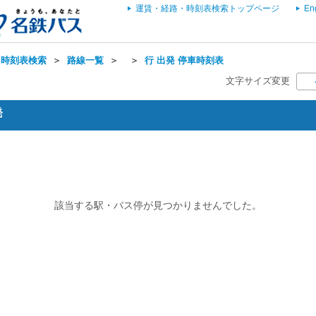
運賃・経路・時刻表検索トップページ
En
・時刻表検索
＞
路線一覧
＞
＞
行 出発 停車時刻表
文字サイズ変更
発
該当する駅・バス停が見つかりませんでした。