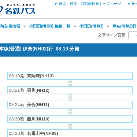
運賃・経路・時刻表検索トップページ
En
・時刻表検索
＞
小田渕(NH03) 路線一覧
＞
小田渕(NH03)
＞
伊奈(NH02)
文字サイズ変更
(普通) 伊奈(NH02)行 08:19 分発
08:19発
東岡崎(NH13)
08:21着
男川(NH12)
08:24着
美合(NH11)
08:30着
藤川(NH10)
08:33着
名電山中(NH09)