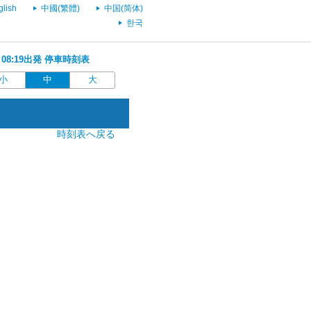
glish
中國(繁體)
中国(简体)
한국
行 08:19出発 停車時刻表
小
中
大
時刻表へ戻る