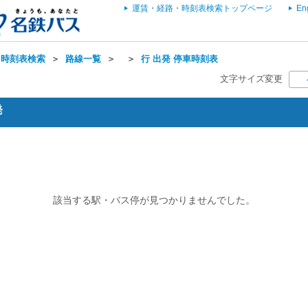
運賃・経路・時刻表検索トップページ
En
・時刻表検索
＞
路線一覧
＞
＞
行 出発 停車時刻表
文字サイズ変更
発
該当する駅・バス停が見つかりませんでした。