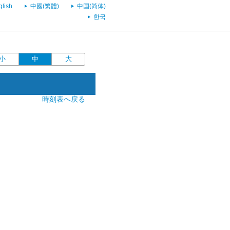
glish
中國(繁體)
中国(简体)
한국
小
中
大
時刻表へ戻る