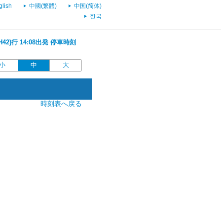
glish
中國(繁體)
中国(简体)
한국
42)行 14:08出発 停車時刻
小
中
大
時刻表へ戻る