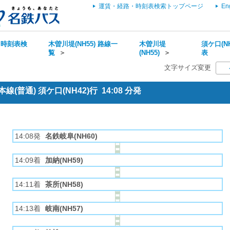
運賃・経路・時刻表検索トップページ
En
・時刻表検
木曽川堤(NH55) 路線一
木曽川堤
須ケ口(NH
覧
＞
(NH55)
＞
表
文字サイズ変更
(普通) 須ケ口(NH42)行 14:08 分発
14:08発
名鉄岐阜(NH60)
14:09着
加納(NH59)
14:11着
茶所(NH58)
14:13着
岐南(NH57)