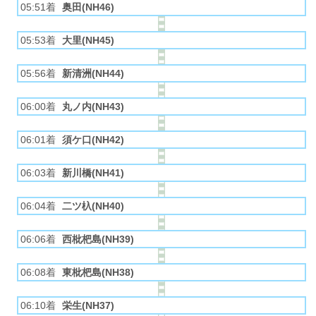
05:51着
奥田(NH46)
05:53着
大里(NH45)
05:56着
新清洲(NH44)
06:00着
丸ノ内(NH43)
06:01着
須ケ口(NH42)
06:03着
新川橋(NH41)
06:04着
二ツ杁(NH40)
06:06着
西枇杷島(NH39)
06:08着
東枇杷島(NH38)
06:10着
栄生(NH37)