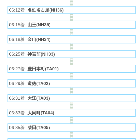
06:12着
名鉄名古屋(NH36)
06:15着
山王(NH35)
06:18着
金山(NH34)
06:25着
神宮前(NH33)
06:27着
豊田本町(TA01)
06:29着
道徳(TA02)
06:31着
大江(TA03)
06:33着
大同町(TA04)
06:35着
柴田(TA05)