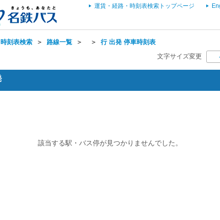
運賃・経路・時刻表検索トップページ
En
・時刻表検索
＞
路線一覧
＞
＞
行 出発 停車時刻表
文字サイズ変更
発
該当する駅・バス停が見つかりませんでした。