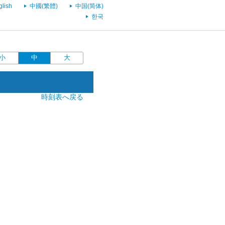
glish
中國(繁體)
中国(简体)
한국
小
中
大
時刻表へ戻る