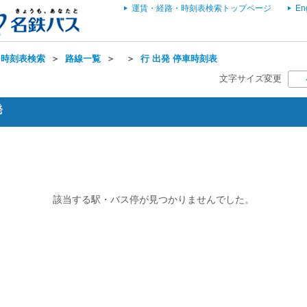
運賃・経路・時刻表検索トップページ
En
・時刻表検索
＞
路線一覧
＞
＞
行 出発 停車時刻表
文字サイズ変更
発
該当する駅・バス停が見つかりませんでした。