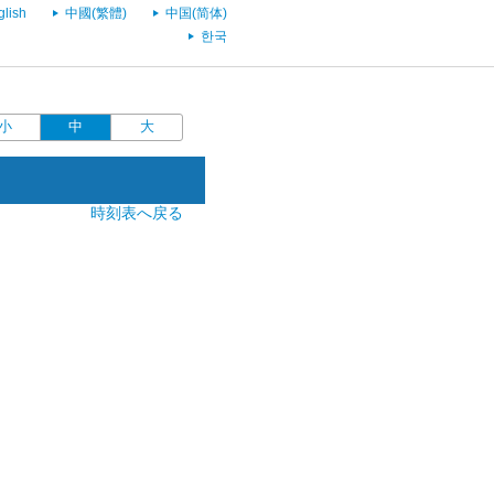
glish
中國(繁體)
中国(简体)
한국
小
中
大
時刻表へ戻る