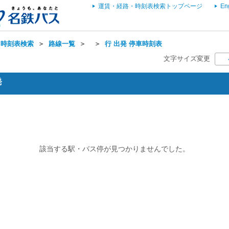
運賃・経路・時刻表検索トップページ
En
・時刻表検索
＞
路線一覧
＞
＞
行 出発 停車時刻表
文字サイズ変更
発
該当する駅・バス停が見つかりませんでした。