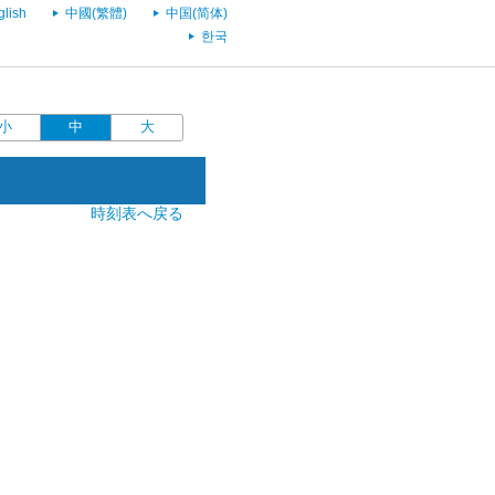
glish
中國(繁體)
中国(简体)
한국
小
中
大
時刻表へ戻る