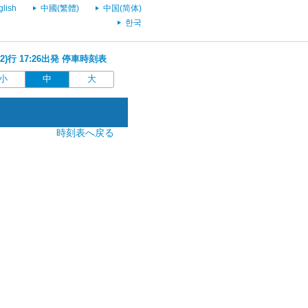
glish
中國(繁體)
中国(简体)
한국
2)行 17:26出発 停車時刻表
小
中
大
時刻表へ戻る