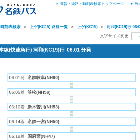
運賃・経路・時刻表検索トップページ
En
・時刻表検索
＞
上ゲ(KC15) 路線一覧
＞
上ゲ(KC15)
＞
河和(KC19)行 0
文字サイズ変更
(快速急行) 河和(KC19)行 06:01 分発
06:01発
名鉄岐阜(NH60)
06:05着
笠松(NH56)
06:10着
新木曽川(NH53)
06:14着
名鉄一宮(NH50)
06:19着
国府宮(NH47)