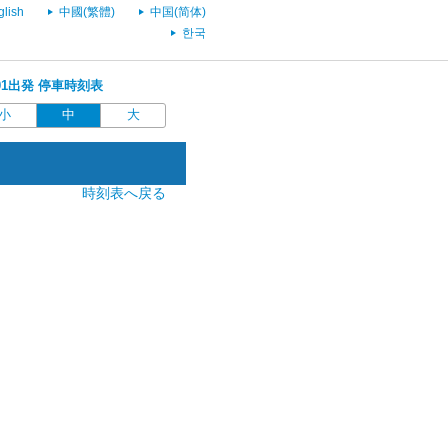
glish
中國(繁體)
中国(简体)
한국
6:01出発 停車時刻表
小
中
大
時刻表へ戻る