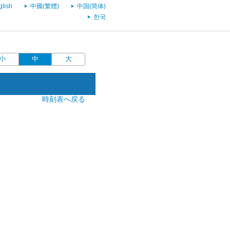
glish
中國(繁體)
中国(简体)
한국
小
中
大
時刻表へ戻る