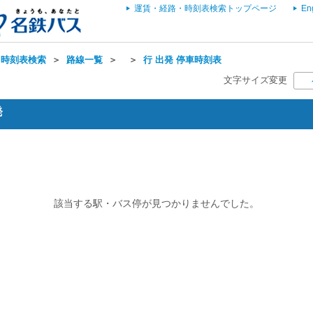
運賃・経路・時刻表検索トップページ
En
・時刻表検索
＞
路線一覧
＞
＞
行 出発 停車時刻表
文字サイズ変更
発
該当する駅・バス停が見つかりませんでした。