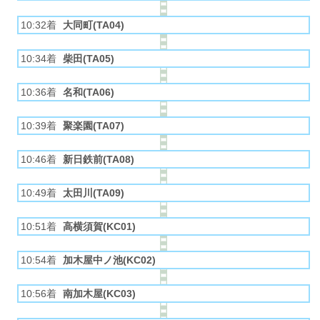
10:32着
大同町(TA04)
10:34着
柴田(TA05)
10:36着
名和(TA06)
10:39着
聚楽園(TA07)
10:46着
新日鉄前(TA08)
10:49着
太田川(TA09)
10:51着
高横須賀(KC01)
10:54着
加木屋中ノ池(KC02)
10:56着
南加木屋(KC03)