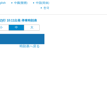
glish
中國(繁體)
中国(简体)
한국
2)行 10:11出発 停車時刻表
小
中
大
時刻表へ戻る