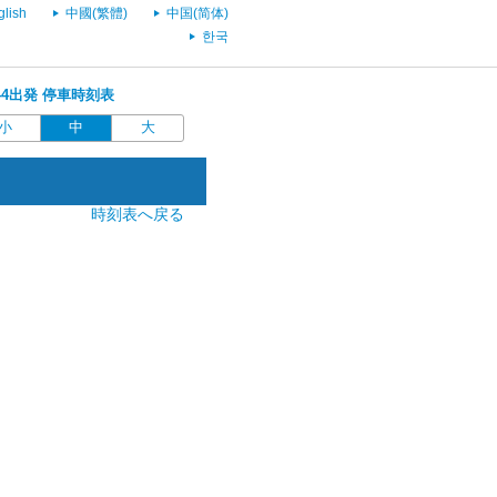
glish
中國(繁體)
中国(简体)
한국
1:44出発 停車時刻表
小
中
大
時刻表へ戻る