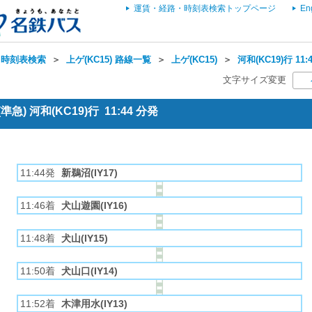
運賃・経路・時刻表検索トップページ
En
・時刻表検索
＞
上ゲ(KC15) 路線一覧
＞
上ゲ(KC15)
＞
河和(KC19)行 1
文字サイズ変更
急) 河和(KC19)行 11:44 分発
11:44発
新鵜沼(IY17)
11:46着
犬山遊園(IY16)
11:48着
犬山(IY15)
11:50着
犬山口(IY14)
11:52着
木津用水(IY13)