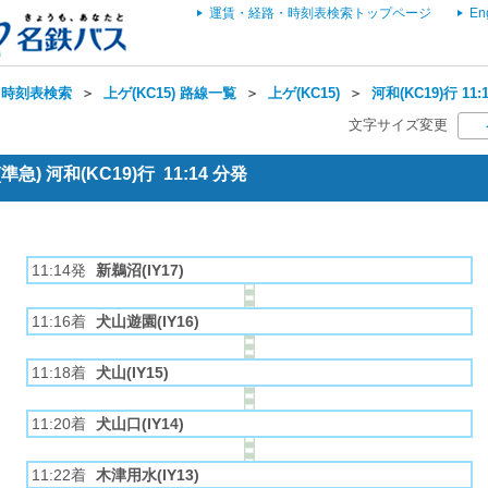
運賃・経路・時刻表検索トップページ
En
・時刻表検索
＞
上ゲ(KC15) 路線一覧
＞
上ゲ(KC15)
＞
河和(KC19)行 1
文字サイズ変更
急) 河和(KC19)行 11:14 分発
11:14発
新鵜沼(IY17)
11:16着
犬山遊園(IY16)
11:18着
犬山(IY15)
11:20着
犬山口(IY14)
11:22着
木津用水(IY13)