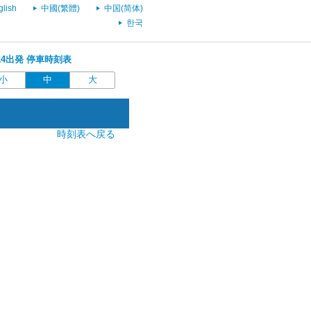
glish
中國(繁體)
中国(简体)
한국
1:14出発 停車時刻表
小
中
大
時刻表へ戻る