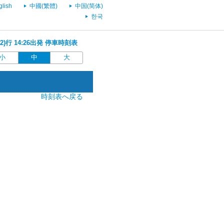
glish
中國(繁體)
中国(简体)
한국
2)行 14:26出発 停車時刻表
小
中
大
時刻表へ戻る