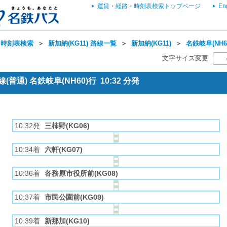
運賃・経路・時刻表検索トップページ
En
・時刻表検索
＞
新加納(KG11) 路線一覧
＞
新加納(KG11)
＞
名鉄岐阜(NH6
文字サイズ変更
普通) 名鉄岐阜(NH60)行 10:32 分発
10:32発
三柿野(KG06)
10:34着
六軒(KG07)
10:36着
各務原市役所前(KG08)
10:37着
市民公園前(KG09)
10:39着
新那加(KG10)