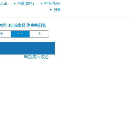
glish
中國(繁體)
中国(简体)
한국
0)行 10:32出発 停車時刻表
小
中
大
時刻表へ戻る