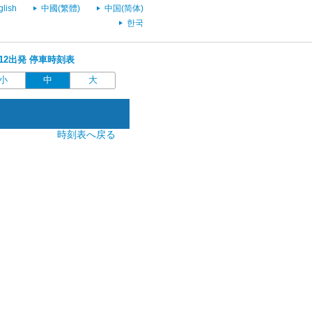
glish
中國(繁體)
中国(简体)
한국
4:12出発 停車時刻表
小
中
大
時刻表へ戻る