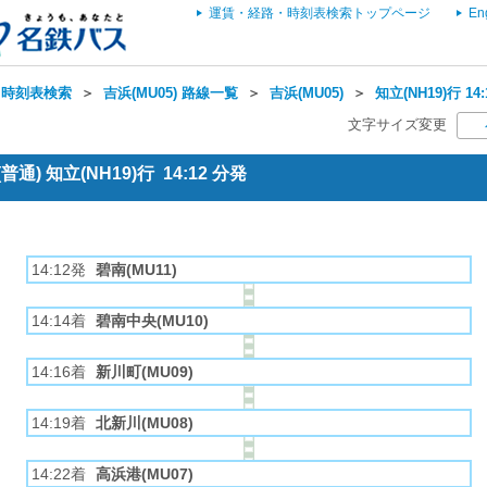
運賃・経路・時刻表検索トップページ
En
・時刻表検索
＞
吉浜(MU05) 路線一覧
＞
吉浜(MU05)
＞
知立(NH19)行 1
文字サイズ変更
通) 知立(NH19)行 14:12 分発
14:12発
碧南(MU11)
14:14着
碧南中央(MU10)
14:16着
新川町(MU09)
14:19着
北新川(MU08)
14:22着
高浜港(MU07)