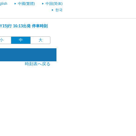
glish
中國(繁體)
中国(简体)
한국
Y15)行 16:13出発 停車時刻
小
中
大
時刻表へ戻る