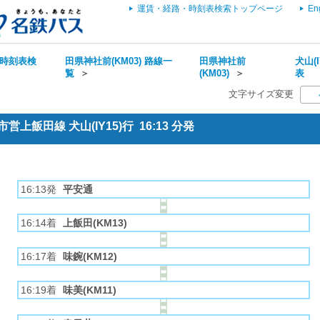
運賃・経路・時刻表検索トップページ
En
時刻表検
田県神社前(KM03) 路線一
田県神社前
犬山(I
覧
＞
(KM03)
＞
表
文字サイズ変更
上飯田線 犬山(IY15)行 16:13 分発
16:13発
平安通
16:14着
上飯田(KM13)
16:17着
味鋺(KM12)
16:19着
味美(KM11)