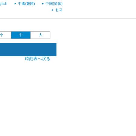
glish
中國(繁體)
中国(简体)
한국
小
中
大
時刻表へ戻る