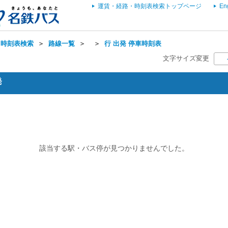
運賃・経路・時刻表検索トップページ
En
・時刻表検索
＞
路線一覧
＞
＞
行 出発 停車時刻表
文字サイズ変更
発
該当する駅・バス停が見つかりませんでした。