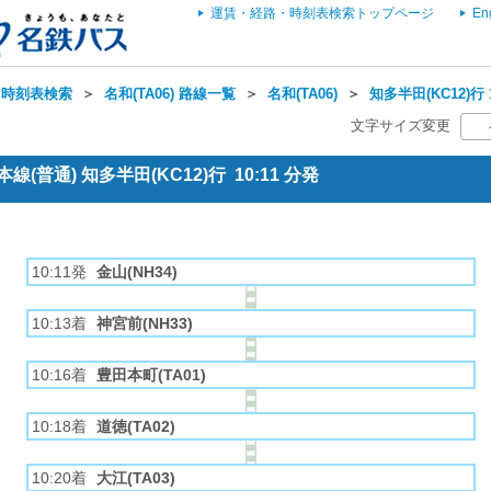
運賃・経路・時刻表検索トップページ
En
・時刻表検索
＞
名和(TA06) 路線一覧
＞
名和(TA06)
＞
知多半田(KC12)行
文字サイズ変更
(普通) 知多半田(KC12)行 10:11 分発
10:11発
金山(NH34)
10:13着
神宮前(NH33)
10:16着
豊田本町(TA01)
10:18着
道徳(TA02)
10:20着
大江(TA03)