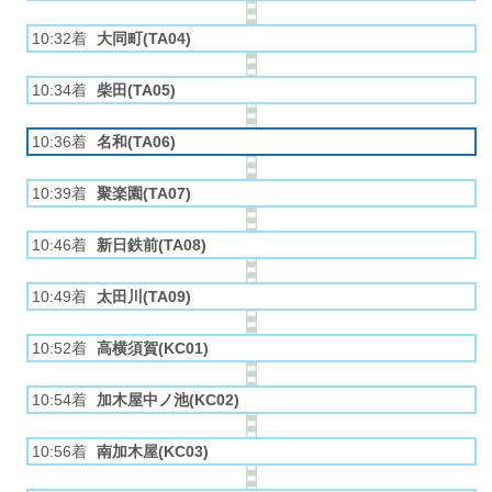
10:32着
大同町(TA04)
10:34着
柴田(TA05)
10:36着
名和(TA06)
10:39着
聚楽園(TA07)
10:46着
新日鉄前(TA08)
10:49着
太田川(TA09)
10:52着
高横須賀(KC01)
10:54着
加木屋中ノ池(KC02)
10:56着
南加木屋(KC03)