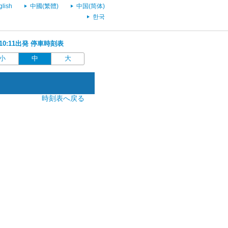
glish
中國(繁體)
中国(简体)
한국
 10:11出発 停車時刻表
小
中
大
時刻表へ戻る