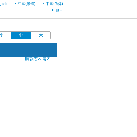
glish
中國(繁體)
中国(简体)
한국
小
中
大
時刻表へ戻る