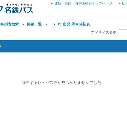
運賃・経路・時刻表検索トップページ
En
・時刻表検索
＞
路線一覧
＞
＞
行 出発 停車時刻表
文字サイズ変更
発
該当する駅・バス停が見つかりませんでした。