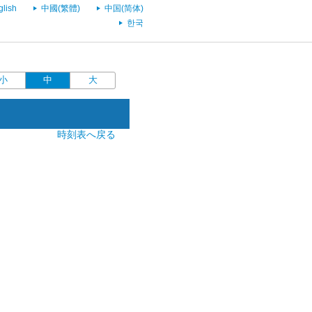
glish
中國(繁體)
中国(简体)
한국
小
中
大
時刻表へ戻る