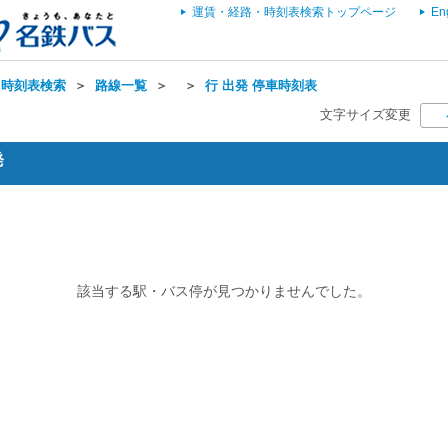
運賃・経路・時刻表検索トップページ
En
・時刻表検索
＞
路線一覧
＞
＞
行 出発 停車時刻表
文字サイズ変更
発
該当する駅・バス停が見つかりませんでした。