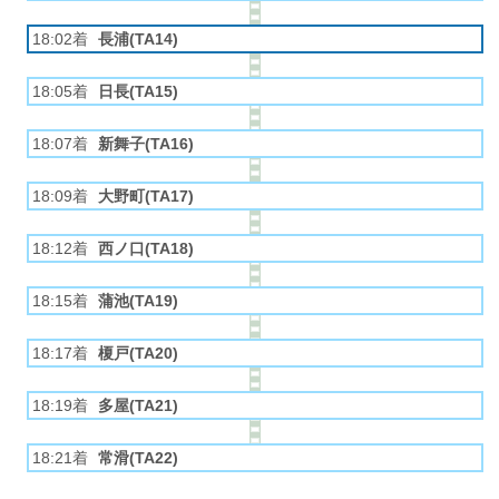
18:02着
長浦(TA14)
18:05着
日長(TA15)
18:07着
新舞子(TA16)
18:09着
大野町(TA17)
18:12着
西ノ口(TA18)
18:15着
蒲池(TA19)
18:17着
榎戸(TA20)
18:19着
多屋(TA21)
18:21着
常滑(TA22)