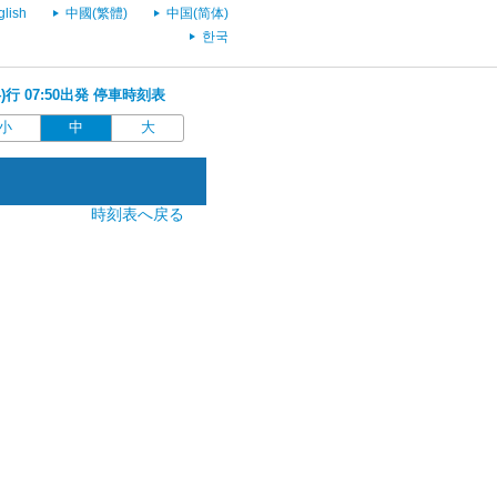
glish
中國(繁體)
中国(简体)
한국
)行 07:50出発 停車時刻表
小
中
大
時刻表へ戻る