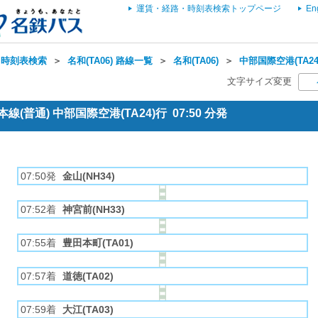
運賃・経路・時刻表検索トップページ
En
・時刻表検索
＞
名和(TA06) 路線一覧
＞
名和(TA06)
＞
中部国際空港(TA24
文字サイズ変更
(普通) 中部国際空港(TA24)行 07:50 分発
07:50発
金山(NH34)
07:52着
神宮前(NH33)
07:55着
豊田本町(TA01)
07:57着
道徳(TA02)
07:59着
大江(TA03)