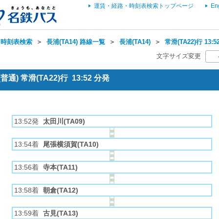
運賃・経路・時刻表検索トップページ
En
・時刻表検索
＞
長浦(TA14) 路線一覧
＞
長浦(TA14)
＞
常滑(TA22)行 13
文字サイズ変更
) 常滑(TA22)行 13:52 分発
13:52発
太田川(TA09)
13:54着
尾張横須賀(TA10)
13:56着
寺本(TA11)
13:58着
朝倉(TA12)
13:59着
古見(TA13)