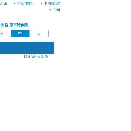
glish
中國(繁體)
中国(简体)
한국
:52出発 停車時刻表
小
中
大
時刻表へ戻る