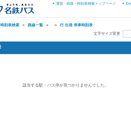
運賃・経路・時刻表検索トップページ
En
・時刻表検索
＞
路線一覧
＞
＞
行 出発 停車時刻表
文字サイズ変更
発
該当する駅・バス停が見つかりませんでした。