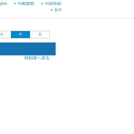
glish
中國(繁體)
中国(简体)
한국
小
中
大
時刻表へ戻る