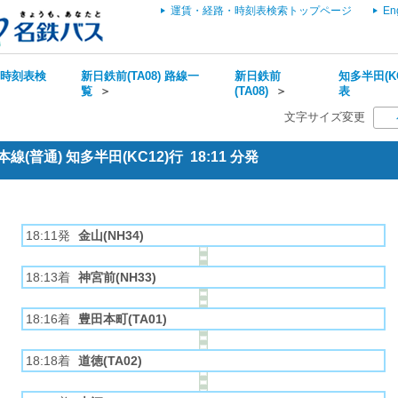
運賃・経路・時刻表検索トップページ
En
時刻表検
新日鉄前(TA08) 路線一
新日鉄前
知多半田(KC
覧
＞
(TA08)
＞
表
文字サイズ変更
(普通) 知多半田(KC12)行 18:11 分発
18:11発
金山(NH34)
18:13着
神宮前(NH33)
18:16着
豊田本町(TA01)
18:18着
道徳(TA02)