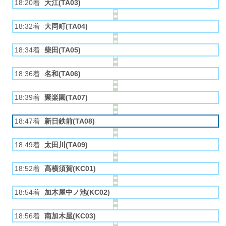
18:20着
大江(TA03)
18:32着
大同町(TA04)
18:34着
柴田(TA05)
18:36着
名和(TA06)
18:39着
聚楽園(TA07)
18:47着
新日鉄前(TA08)
18:49着
太田川(TA09)
18:52着
高横須賀(KC01)
18:54着
加木屋中ノ池(KC02)
18:56着
南加木屋(KC03)