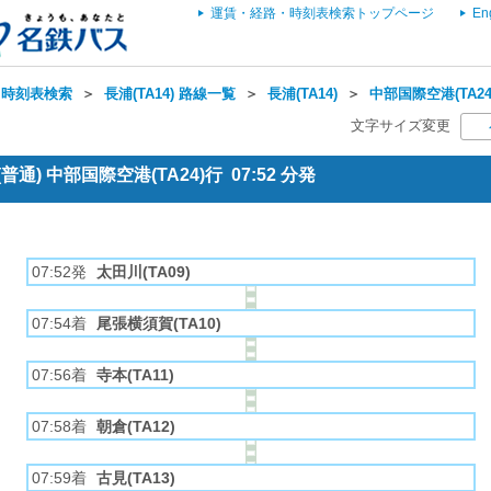
運賃・経路・時刻表検索トップページ
En
・時刻表検索
＞
長浦(TA14) 路線一覧
＞
長浦(TA14)
＞
中部国際空港(TA24
文字サイズ変更
通) 中部国際空港(TA24)行 07:52 分発
07:52発
太田川(TA09)
07:54着
尾張横須賀(TA10)
07:56着
寺本(TA11)
07:58着
朝倉(TA12)
07:59着
古見(TA13)