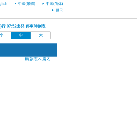
glish
中國(繁體)
中国(简体)
한국
)行 07:52出発 停車時刻表
小
中
大
時刻表へ戻る