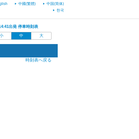
glish
中國(繁體)
中国(简体)
한국
 14:41出発 停車時刻表
小
中
大
時刻表へ戻る