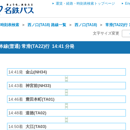
運賃・経路・時刻表検索トップページ
En
・時刻表検索
＞
西ノ口(TA18) 路線一覧
＞
西ノ口(TA18)
＞
常滑(TA22)行
文字サイズ変更
(普通) 常滑(TA22)行 14:41 分発
14:41発
金山(NH34)
14:43着
神宮前(NH33)
14:46着
豊田本町(TA01)
14:48着
道徳(TA02)
14:50着
大江(TA03)