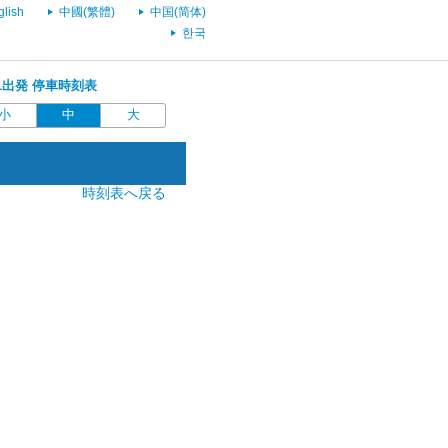
glish
中國(繁體)
中国(简体)
한국
:11出発 停車時刻表
小
中
大
時刻表へ戻る