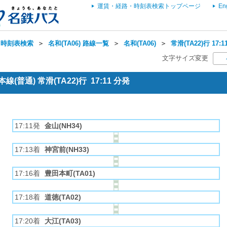
運賃・経路・時刻表検索トップページ
En
・時刻表検索
＞
名和(TA06) 路線一覧
＞
名和(TA06)
＞
常滑(TA22)行 17
文字サイズ変更
(普通) 常滑(TA22)行 17:11 分発
17:11発
金山(NH34)
17:13着
神宮前(NH33)
17:16着
豊田本町(TA01)
17:18着
道徳(TA02)
17:20着
大江(TA03)